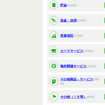
貯金
(411件)
送金・決済
(324件)
投資信託
(174件)
カードサービス
(132件)
海外関連サービス
(122件)
その他商品・サービス
(496
件)
その他（ＩＲ等）
(46件)