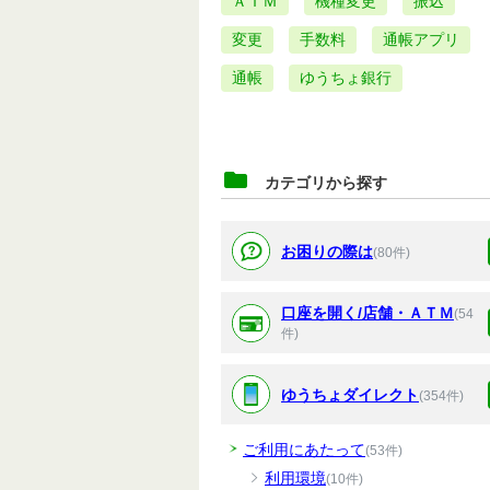
ＡＴＭ
機種変更
振込
変更
手数料
通帳アプリ
通帳
ゆうちょ銀行
カテゴリから探す
お困りの際は
(80件)
口座を開く/店舗・ＡＴＭ
(54
件)
ゆうちょダイレクト
(354件)
ご利用にあたって
(53件)
利用環境
(10件)