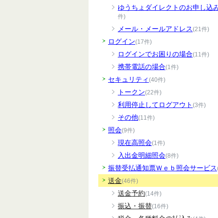
ゆうちょダイレクトのお申し込
件)
メール・メールアドレス
(21件)
ログイン
(17件)
ログインでお困りの場合
(11件)
携帯電話の場合
(1件)
セキュリティ
(40件)
トークン
(22件)
利用停止してログアウト
(3件)
その他
(11件)
照会
(9件)
現在高照会
(1件)
入出金明細照会
(8件)
振替受払通知票Ｗｅｂ照会サービス
送金
(46件)
送金予約
(14件)
振込・振替
(16件)