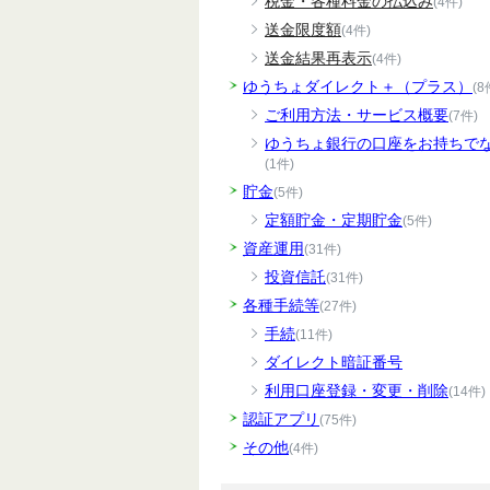
税金・各種料金の払込み
(4件)
送金限度額
(4件)
送金結果再表示
(4件)
ゆうちょダイレクト＋（プラス）
(8
ご利用方法・サービス概要
(7件)
ゆうちょ銀行の口座をお持ちで
(1件)
貯金
(5件)
定額貯金・定期貯金
(5件)
資産運用
(31件)
投資信託
(31件)
各種手続等
(27件)
手続
(11件)
ダイレクト暗証番号
利用口座登録・変更・削除
(14件)
認証アプリ
(75件)
その他
(4件)