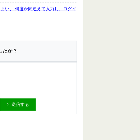
まい、 何度か間違えて入力し、ログイ
したか？
送信する