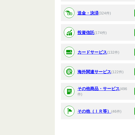
送金・決済
(324件)
投資信託
(174件)
カードサービス
(132件)
海外関連サービス
(122件)
その他商品・サービス
(496
件)
その他（ＩＲ等）
(46件)