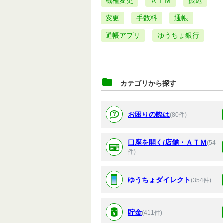
機種変更
ＡＴＭ
振込
変更
手数料
通帳
通帳アプリ
ゆうちょ銀行
カテゴリから探す
お困りの際は
(80件)
口座を開く/店舗・ＡＴＭ
(54
件)
ゆうちょダイレクト
(354件)
貯金
(411件)