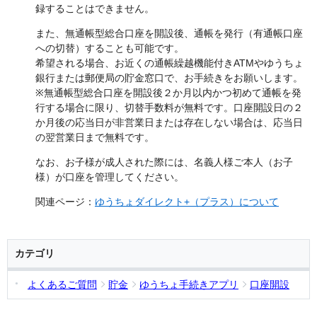
録することはできません。
また、無通帳型総合口座を開設後、通帳を発行（有通帳口座
への切替）することも可能です。
希望される場合、お近くの通帳繰越機能付きATMやゆうちょ
銀行または郵便局の貯金窓口で、お手続きをお願いします。
※無通帳型総合口座を開設後２か月以内かつ初めて通帳を発
行する場合に限り、切替手数料が無料です。口座開設日の２
か月後の応当日が非営業日または存在しない場合は、応当日
の翌営業日まで無料です。
なお、お子様が成人された際には、名義人様ご本人（お子
様）が口座を管理してください。
関連ページ：
ゆうちょダイレクト+（プラス）について
カテゴリ
よくあるご質問
貯金
ゆうちょ手続きアプリ
口座開設