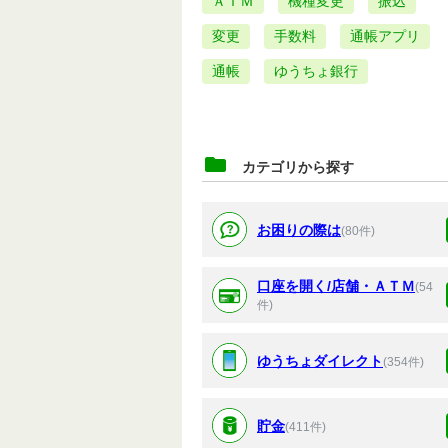
ＡＴＭ
機種変更
振込
変更
手数料
通帳アプリ
通帳
ゆうちょ銀行
カテゴリから探す
お困りの際は
(80件)
口座を開く/店舗・ＡＴＭ
(54
件)
ゆうちょダイレクト
(354件)
貯金
(411件)