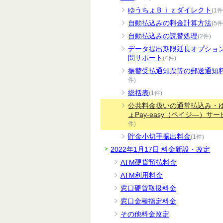
ゆうちょＢｉｚダイレクト
(1件
自動払込みの料金計算方法
(5件
自動払込みの読替処理
(2件)
データ提出期限延長オプショ
問サポート
(4件)
振替受払通知票等の郵送通知
件)
総括表
(1件)
公共料金扱いの通常払込み・
ょPay-easy（ペイジ―）サー
件)
貯金小切手振出料金
(1件)
2022年1月17日 料金新設・改定
ATM硬貨預払料金
ATM利用料金
窓口硬貨取扱料金
窓口金種指定料金
その他料金改定