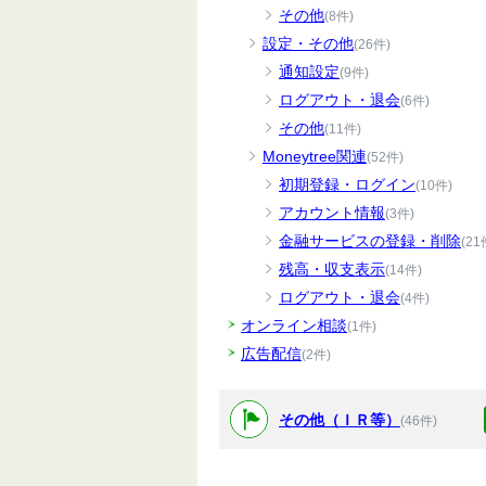
その他
(8件)
設定・その他
(26件)
通知設定
(9件)
ログアウト・退会
(6件)
その他
(11件)
Moneytree関連
(52件)
初期登録・ログイン
(10件)
アカウント情報
(3件)
金融サービスの登録・削除
(21
残高・収支表示
(14件)
ログアウト・退会
(4件)
オンライン相談
(1件)
広告配信
(2件)
その他（ＩＲ等）
(46件)