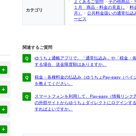
よくあるご質問
その他商品・
１月 商品・料金の見直し
料
カテゴリ
月）
公共料金扱いの通常払込み・
ービス
関連するご質問
ゆうちょ通帳アプリで、「通常払込み」や「税金・
する場合、送金限度額はありますか。
税金・各種料金の払込み（ゆうちょPay-easy（ペ
を教えてください。
スマートフォンを利用して、Pay-easy（情報リン
の外部サイトからゆうちょダイレクトにログインする
すればよいですか。