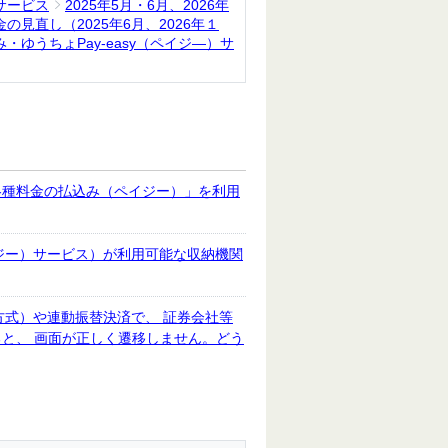
サービス
2025年5月・6月、2026年
金の見直し（2025年6月、2026年１
ゆうちょPay-easy（ペイジ―）サ
各種料金の払込み（ペイジー）」を利用
イジー）サービス）が利用可能な収納機関
ク方式）や連動振替決済で、 証券会社等
と、 画面が正しく遷移しません。どう