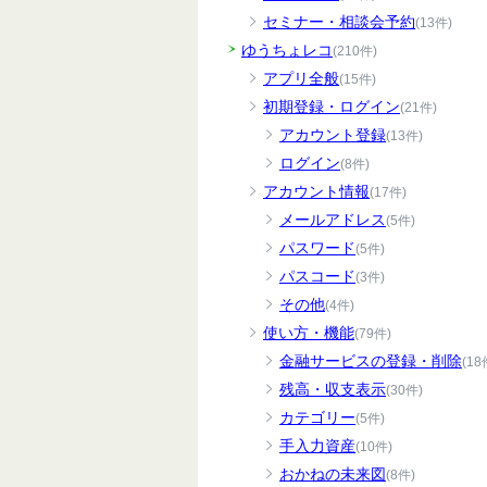
セミナー・相談会予約
(13件)
ゆうちょレコ
(210件)
アプリ全般
(15件)
初期登録・ログイン
(21件)
アカウント登録
(13件)
ログイン
(8件)
アカウント情報
(17件)
メールアドレス
(5件)
パスワード
(5件)
パスコード
(3件)
その他
(4件)
使い方・機能
(79件)
金融サービスの登録・削除
(18
残高・収支表示
(30件)
カテゴリー
(5件)
手入力資産
(10件)
おかねの未来図
(8件)