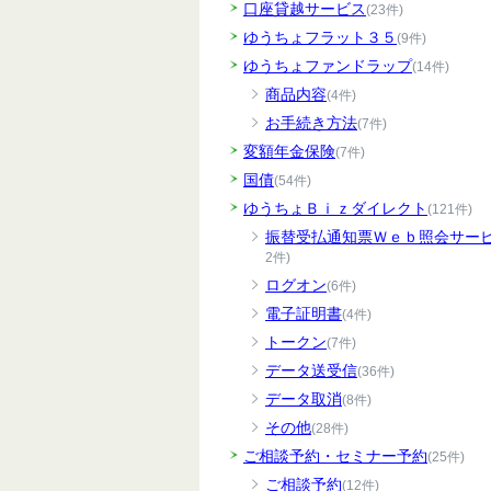
口座貸越サービス
(23件)
ゆうちょフラット３５
(9件)
ゆうちょファンドラップ
(14件)
商品内容
(4件)
お手続き方法
(7件)
変額年金保険
(7件)
国債
(54件)
ゆうちょＢｉｚダイレクト
(121件)
振替受払通知票Ｗｅｂ照会サー
2件)
ログオン
(6件)
電子証明書
(4件)
トークン
(7件)
データ送受信
(36件)
データ取消
(8件)
その他
(28件)
ご相談予約・セミナー予約
(25件)
ご相談予約
(12件)