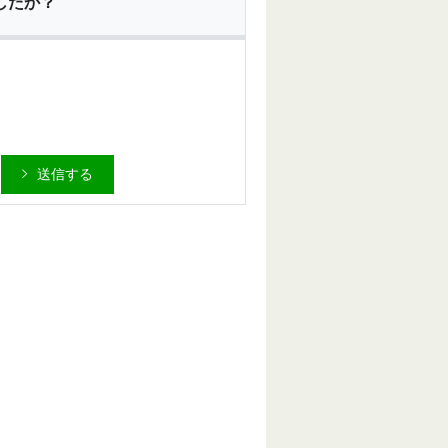
したか？
送信する