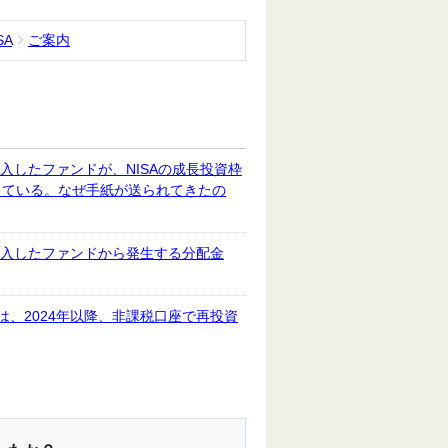
SA
ご案内
で購入したファンドが、NISAの成⾧投資枠
している。なぜ手紙が送られてきたの
座で購入したファンドから発生する分配金
金は、2024年以降、非課税口座で再投資