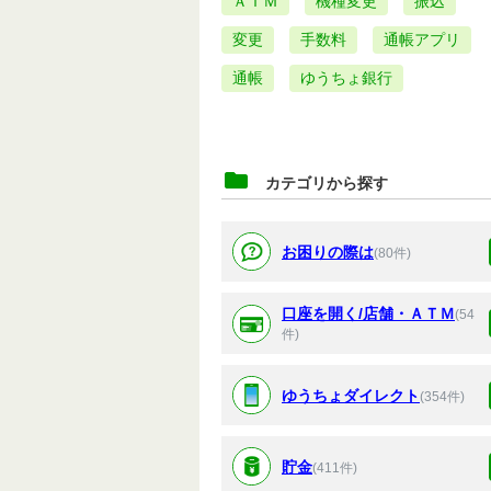
ＡＴＭ
機種変更
振込
変更
手数料
通帳アプリ
通帳
ゆうちょ銀行
カテゴリから探す
お困りの際は
(80件)
口座を開く/店舗・ＡＴＭ
(54
件)
ゆうちょダイレクト
(354件)
貯金
(411件)