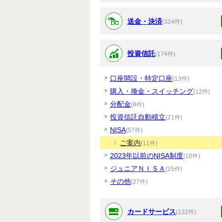
送金・決済
(324件)
投資信託
(174件)
口座開設・特定口座
(13件)
購入・換金・スイッチング
(12件)
分配金
(8件)
投資信託自動積立
(21件)
NISA
(57件)
ご案内
(11件)
2023年以前のNISA制度
(10件)
ジュニアＮＩＳＡ
(25件)
その他
(27件)
カードサービス
(132件)