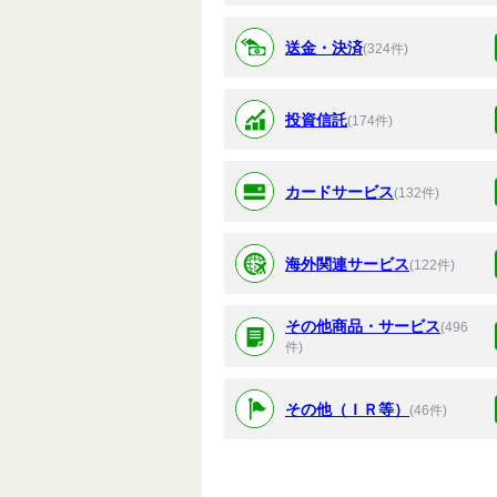
送金・決済
(324件)
投資信託
(174件)
カードサービス
(132件)
海外関連サービス
(122件)
その他商品・サービス
(496
件)
その他（ＩＲ等）
(46件)