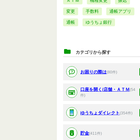
ＡＴＭ
機種変更
振込
変更
手数料
通帳アプリ
通帳
ゆうちょ銀行
カテゴリから探す
お困りの際は
(80件)
口座を開く/店舗・ＡＴＭ
(54
件)
ゆうちょダイレクト
(354件)
貯金
(411件)