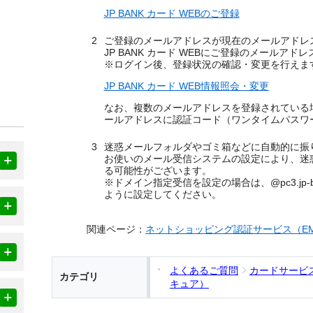
JP BANK カード WEBのご登録
ご登録のメールアドレスが現在のメールアドレ
JP BANK カード WEBにご登録のメールア
※ログイン後、登録状況の確認・変更を行えま
JP BANK カード WEB情報照会・変更
なお、複数のメールアドレスを登録されている
ールアドレスに認証コード（ワンタイムパスワ
迷惑メールフォルダやゴミ箱などに自動的に振
お使いのメール受信システムの設定により、迷
る可能性がございます。
※ドメイン指定受信を設定の場合は、@pc3.jp-ba
ように設定してください。
関連ページ：
ネットショッピング認証サービス（EM
よくあるご質問
カードサービ
カテゴリ
キュア）