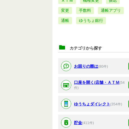
ＡＴＭ
機種変更
振込
変更
手数料
通帳アプリ
通帳
ゆうちょ銀行
カテゴリから探す
お困りの際は
(80件)
口座を開く/店舗・ＡＴＭ
(54
件)
ゆうちょダイレクト
(354件)
貯金
(411件)