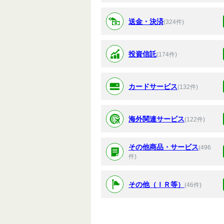
送金・決済
(324件)
投資信託
(174件)
カードサービス
(132件)
海外関連サービス
(122件)
その他商品・サービス
(496
件)
その他（ＩＲ等）
(46件)