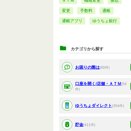
ＡＴＭ
機種変更
振込
変更
手数料
通帳
通帳アプリ
ゆうちょ銀行
カテゴリから探す
お困りの際は
(80件)
口座を開く/店舗・ＡＴＭ
(54
件)
ゆうちょダイレクト
(354件)
貯金
(411件)