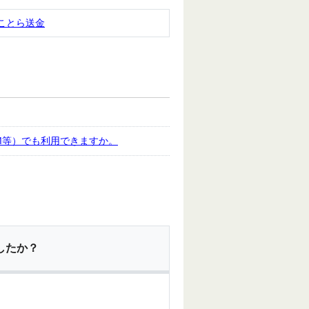
ことら送金
M等）でも利用できますか。
したか？