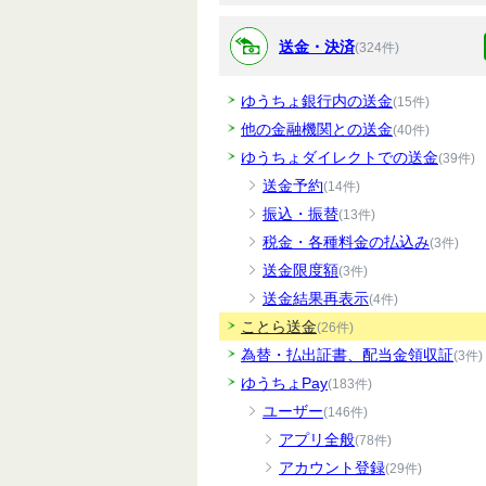
送金・決済
(324件)
ゆうちょ銀行内の送金
(15件)
他の金融機関との送金
(40件)
ゆうちょダイレクトでの送金
(39件)
送金予約
(14件)
振込・振替
(13件)
税金・各種料金の払込み
(3件)
送金限度額
(3件)
送金結果再表示
(4件)
ことら送金
(26件)
為替・払出証書、配当金領収証
(3件)
ゆうちょPay
(183件)
ユーザー
(146件)
アプリ全般
(78件)
アカウント登録
(29件)