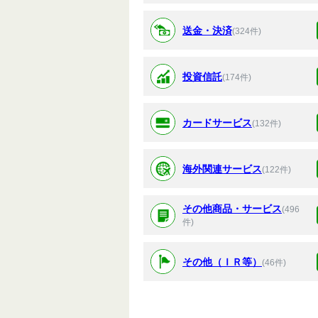
送金・決済
(324件)
投資信託
(174件)
カードサービス
(132件)
海外関連サービス
(122件)
その他商品・サービス
(496
件)
その他（ＩＲ等）
(46件)