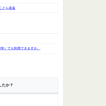
ことら送金
M等）でも利用できますか。
したか？