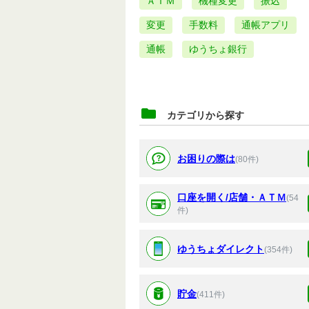
ＡＴＭ
機種変更
振込
変更
手数料
通帳アプリ
通帳
ゆうちょ銀行
カテゴリから探す
お困りの際は
(80件)
口座を開く/店舗・ＡＴＭ
(54
件)
ゆうちょダイレクト
(354件)
貯金
(411件)