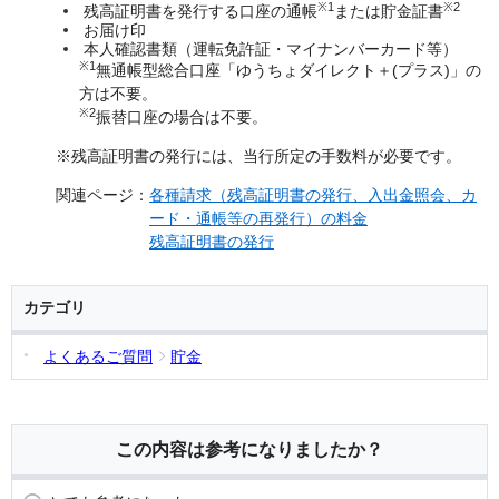
※1
※2
残高証明書を発行する口座の通帳
または貯金証書
お届け印
本人確認書類（運転免許証・マイナンバーカード等）
※1
無通帳型総合口座「ゆうちょダイレクト＋(プラス)」の
方は不要。
※2
振替口座の場合は不要。
※残高証明書の発行には、当行所定の手数料が必要です。
関連ページ：
各種請求（残高証明書の発行、入出金照会、カ
ード・通帳等の再発行）の料金
残高証明書の発行
カテゴリ
よくあるご質問
貯金
この内容は参考になりましたか？