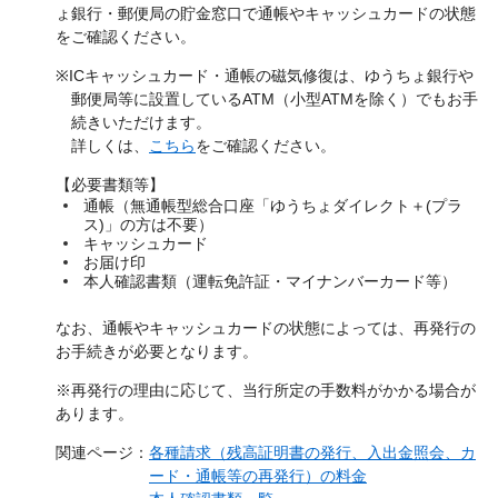
ょ銀行・郵便局の貯金窓口で通帳やキャッシュカードの状態
をご確認ください。
※ICキャッシュカード・通帳の磁気修復は、ゆうちょ銀行や
郵便局等に設置しているATM（小型ATMを除く）でもお手
続きいただけます。
詳しくは、
こちら
をご確認ください。
【必要書類等】
通帳（無通帳型総合口座「ゆうちょダイレクト＋(プラ
ス)」の方は不要）
キャッシュカード
お届け印
本人確認書類（運転免許証・マイナンバーカード等）
なお、通帳やキャッシュカードの状態によっては、再発行の
お手続きが必要となります。
※再発行の理由に応じて、当行所定の手数料がかかる場合が
あります。
関連ページ：
各種請求（残高証明書の発行、入出金照会、カ
ード・通帳等の再発行）の料金