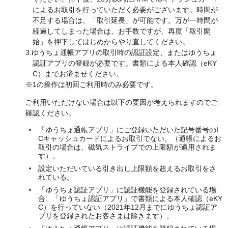
によるお取引を行っていただく必要がございます。時間が
不足する場合は、「取引延長」が可能です。万が一時間が
経過してしまった場合は、お手数ですが、再度「取引開
始」を押下してはじめからやり直してください。
3.ゆうちょ通帳アプリの取引時の認証設定、またはゆうちょ
認証アプリの登録が必要です。書類による本人確認（eKY
C）までお済ませください。
※1の操作は初回ご利用時のみ必要です。
ご利用いただけない場合は以下の要因が考えられますのでご
確認ください。
「ゆうちょ通帳アプリ」にご登録いただいた記号番号のI
Cキャッシュカードによるお取引でない。（通帳によるお
取引の場合は、磁気ストライプでの上限額が適用されま
す）。
設定いただいている引き出し上限額を超えるお取引をさ
れている。
「ゆうちょ認証アプリ」に認証機能を登録されている場
合、「ゆうちょ認証アプリ」で書類による本人確認（eKY
C）を行っていない（2021年12月までにゆうちょ認証ア
プリを登録されたお客さまは除きます）。