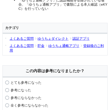
「ゆうちょ通帳アプリ」に認証機能を登録されている場
合、「ゆうちょ通帳アプリ」で書類による本人確認（eKY
C）を行っていない
カテゴリ
よくあるご質問
ゆうちょダイレクト
認証アプリ
よくあるご質問
貯金
ゆうちょ通帳アプリ
登録後のご利
用
この内容は参考になりましたか？
とても参考になった
参考になった
参考にならなかった
全く参考にならなかった