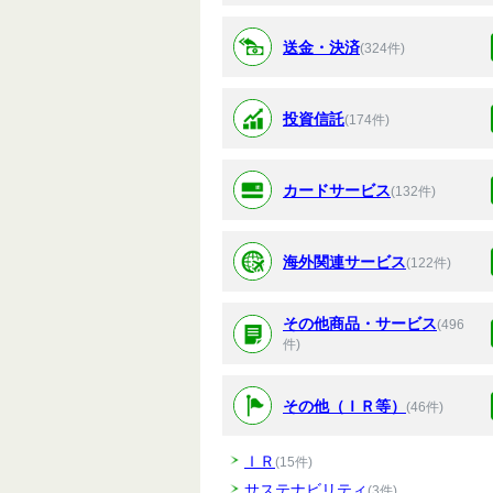
送金・決済
(324件)
投資信託
(174件)
カードサービス
(132件)
海外関連サービス
(122件)
その他商品・サービス
(496
件)
その他（ＩＲ等）
(46件)
ＩＲ
(15件)
サステナビリティ
(3件)