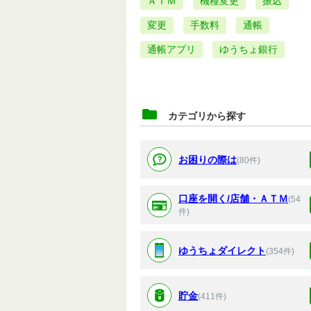
ＡＴＭ
機種変更
振込
変更
手数料
通帳
通帳アプリ
ゆうちょ銀行
カテゴリから探す
お困りの際は
(80件)
口座を開く/店舗・ＡＴＭ
(54
件)
ゆうちょダイレクト
(354件)
貯金
(411件)