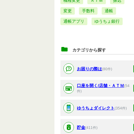
機種変更
ＡＴＭ
振込
変更
手数料
通帳
通帳アプリ
ゆうちょ銀行
カテゴリから探す
お困りの際は
(80件)
口座を開く/店舗・ＡＴＭ
(54
件)
ゆうちょダイレクト
(354件)
貯金
(411件)