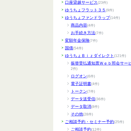
口座貸越サービス
(23件)
ゆうちょフラット３５
(9件)
ゆうちょファンドラップ
(14件)
商品内容
(4件)
お手続き方法
(7件)
変額年金保険
(7件)
国債
(54件)
ゆうちょＢｉｚダイレクト
(121件)
振替受払通知票Ｗｅｂ照会サー
2件)
ログオン
(6件)
電子証明書
(4件)
トークン
(7件)
データ送受信
(36件)
データ取消
(8件)
その他
(28件)
ご相談予約・セミナー予約
(25件)
ご相談予約
(12件)