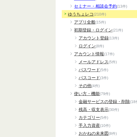
セミナー・相談会予約
(13件)
ゆうちょレコ
(210件)
アプリ全般
(15件)
初期登録・ログイン
(21件)
アカウント登録
(13件)
ログイン
(8件)
アカウント情報
(17件)
メールアドレス
(5件)
パスワード
(5件)
パスコード
(3件)
その他
(4件)
使い方・機能
(79件)
金融サービスの登録・削除
(18
残高・収支表示
(30件)
カテゴリー
(5件)
手入力資産
(10件)
おかねの未来図
(8件)