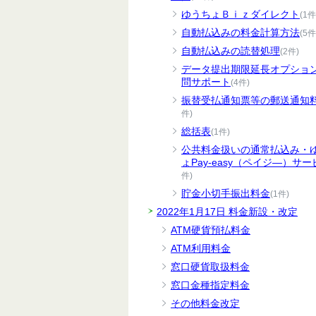
ゆうちょＢｉｚダイレクト
(1件
自動払込みの料金計算方法
(5件
自動払込みの読替処理
(2件)
データ提出期限延長オプショ
問サポート
(4件)
振替受払通知票等の郵送通知
件)
総括表
(1件)
公共料金扱いの通常払込み・
ょPay-easy（ペイジ―）サー
件)
貯金小切手振出料金
(1件)
2022年1月17日 料金新設・改定
ATM硬貨預払料金
ATM利用料金
窓口硬貨取扱料金
窓口金種指定料金
その他料金改定