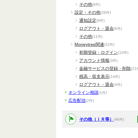
その他
(8件)
設定・その他
(26件)
通知設定
(9件)
ログアウト・退会
(6件)
その他
(11件)
Moneytree関連
(52件)
初期登録・ログイン
(10件)
アカウント情報
(3件)
金融サービスの登録・削除
(21
残高・収支表示
(14件)
ログアウト・退会
(4件)
オンライン相談
(1件)
広告配信
(2件)
その他（ＩＲ等）
(46件)