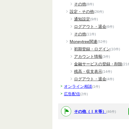
その他
(8件)
設定・その他
(26件)
通知設定
(9件)
ログアウト・退会
(6件)
その他
(11件)
Moneytree関連
(52件)
初期登録・ログイン
(10件)
アカウント情報
(3件)
金融サービスの登録・削除
(21
残高・収支表示
(14件)
ログアウト・退会
(4件)
オンライン相談
(1件)
広告配信
(2件)
その他（ＩＲ等）
(46件)