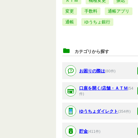
ＡＴＭ
機種変更
振込
変更
手数料
通帳アプリ
通帳
ゆうちょ銀行
カテゴリから探す
お困りの際は
(80件)
口座を開く/店舗・ＡＴＭ
(54
件)
ゆうちょダイレクト
(354件)
貯金
(411件)