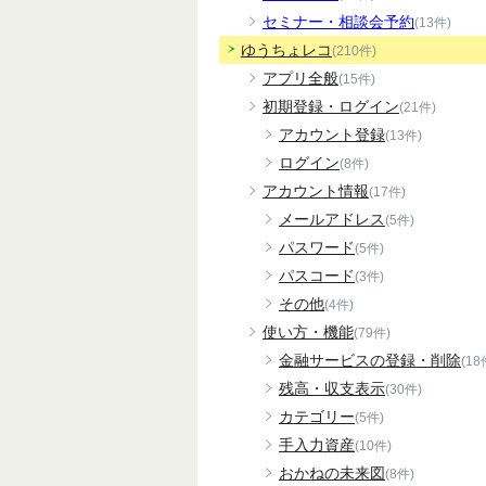
セミナー・相談会予約
(13件)
ゆうちょレコ
(210件)
アプリ全般
(15件)
初期登録・ログイン
(21件)
アカウント登録
(13件)
ログイン
(8件)
アカウント情報
(17件)
メールアドレス
(5件)
パスワード
(5件)
パスコード
(3件)
その他
(4件)
使い方・機能
(79件)
金融サービスの登録・削除
(18
残高・収支表示
(30件)
カテゴリー
(5件)
手入力資産
(10件)
おかねの未来図
(8件)