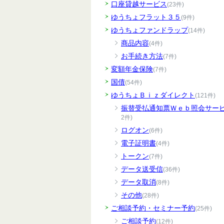
口座貸越サービス
(23件)
ゆうちょフラット３５
(9件)
ゆうちょファンドラップ
(14件)
商品内容
(4件)
お手続き方法
(7件)
変額年金保険
(7件)
国債
(54件)
ゆうちょＢｉｚダイレクト
(121件)
振替受払通知票Ｗｅｂ照会サー
2件)
ログオン
(6件)
電子証明書
(4件)
トークン
(7件)
データ送受信
(36件)
データ取消
(8件)
その他
(28件)
ご相談予約・セミナー予約
(25件)
ご相談予約
(12件)