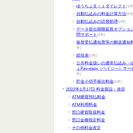
ゆうちょＢｉｚダイレクト
(1件
自動払込みの料金計算方法
(5件
自動払込みの読替処理
(2件)
データ提出期限延長オプショ
問サポート
(4件)
振替受払通知票等の郵送通知
件)
総括表
(1件)
公共料金扱いの通常払込み・
ょPay-easy（ペイジ―）サー
件)
貯金小切手振出料金
(1件)
2022年1月17日 料金新設・改定
ATM硬貨預払料金
ATM利用料金
窓口硬貨取扱料金
窓口金種指定料金
その他料金改定