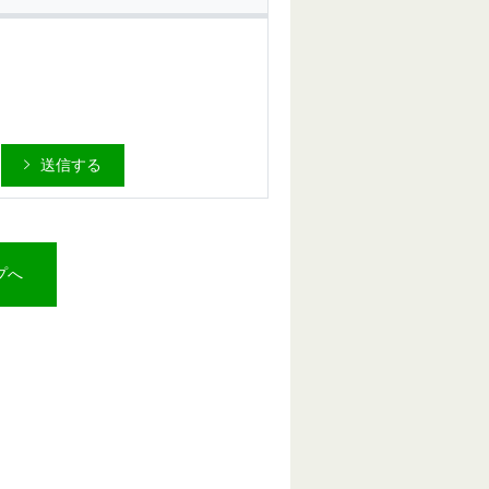
送信する
プへ