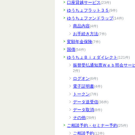
口座貸越サービス
(23件)
ゆうちょフラット３５
(9件)
ゆうちょファンドラップ
(14件)
商品内容
(4件)
お手続き方法
(7件)
変額年金保険
(7件)
国債
(54件)
ゆうちょＢｉｚダイレクト
(121件)
振替受払通知票Ｗｅｂ照会サー
2件)
ログオン
(6件)
電子証明書
(4件)
トークン
(7件)
データ送受信
(36件)
データ取消
(8件)
その他
(28件)
ご相談予約・セミナー予約
(25件)
ご相談予約
(12件)