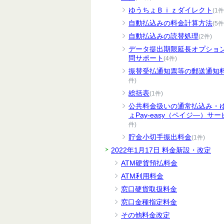
ゆうちょＢｉｚダイレクト
(1件
自動払込みの料金計算方法
(5件
自動払込みの読替処理
(2件)
データ提出期限延長オプショ
問サポート
(4件)
振替受払通知票等の郵送通知
件)
総括表
(1件)
公共料金扱いの通常払込み・
ょPay-easy（ペイジ―）サー
件)
貯金小切手振出料金
(1件)
2022年1月17日 料金新設・改定
ATM硬貨預払料金
ATM利用料金
窓口硬貨取扱料金
窓口金種指定料金
その他料金改定