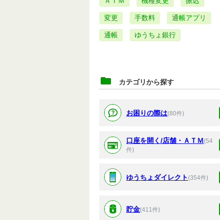
ＡＴＭ
機種変更
振込
変更
手数料
通帳アプリ
通帳
ゆうちょ銀行
カテゴリから探す
お困りの際は
(80件)
口座を開く/店舗・ＡＴＭ
(54
件)
ゆうちょダイレクト
(354件)
貯金
(411件)