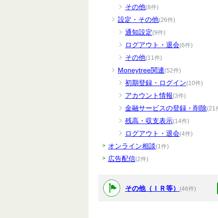
その他
(8件)
設定・その他
(26件)
通知設定
(9件)
ログアウト・退会
(6件)
その他
(11件)
Moneytree関連
(52件)
初期登録・ログイン
(10件)
アカウント情報
(3件)
金融サービスの登録・削除
(21
残高・収支表示
(14件)
ログアウト・退会
(4件)
オンライン相談
(1件)
広告配信
(2件)
その他（ＩＲ等）
(46件)