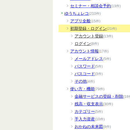
セミナー・相談会予約
(13件)
ゆうちょレコ
(210件)
アプリ全般
(15件)
初期登録・ログイン
(21件)
アカウント登録
(13件)
ログイン
(8件)
アカウント情報
(17件)
メールアドレス
(5件)
パスワード
(5件)
パスコード
(3件)
その他
(4件)
使い方・機能
(79件)
金融サービスの登録・削除
(18
残高・収支表示
(30件)
カテゴリー
(5件)
手入力資産
(10件)
おかねの未来図
(8件)