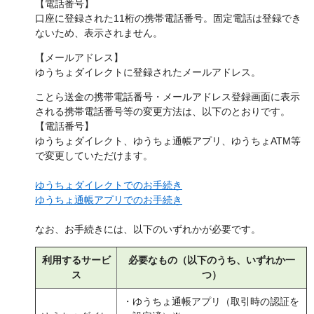
【電話番号】
口座に登録された11桁の携帯電話番号。固定電話は登録でき
ないため、表示されません。
【メールアドレス】
ゆうちょダイレクトに登録されたメールアドレス。
ことら送金の携帯電話番号・メールアドレス登録画面に表示
される携帯電話番号等の変更方法は、以下のとおりです。
【電話番号】
ゆうちょダイレクト、ゆうちょ通帳アプリ、ゆうちょATM等
で変更していただけます。
ゆうちょダイレクトでのお手続き
ゆうちょ通帳アプリでのお手続き
なお、お手続きには、以下のいずれかが必要です。
利用するサービ
必要なもの（以下のうち、いずれか一
ス
つ）
・ゆうちょ通帳アプリ（取引時の認証を