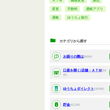
ＡＴＭ
機種変更
振込
変更
手数料
通帳アプリ
通帳
ゆうちょ銀行
カテゴリから探す
お困りの際は
(80件)
口座を開く/店舗・ＡＴＭ
(54
件)
ゆうちょダイレクト
(354件)
貯金
(411件)