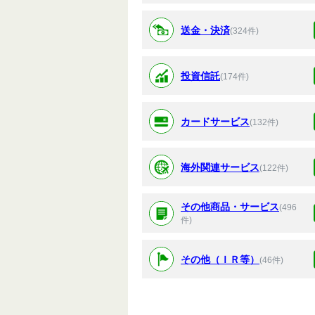
送金・決済
(324件)
投資信託
(174件)
カードサービス
(132件)
海外関連サービス
(122件)
その他商品・サービス
(496
件)
その他（ＩＲ等）
(46件)