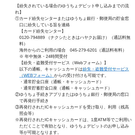
【紛失されている場合のゆうちょデビット申し込みまでの流
れ】
①カード紛失センターまたはゆうちょ銀行・郵便局の貯金窓
口に紛失している旨を連絡
【カード紛失センター】
0120-794889 （ナクシたときはハヤクお届け）（通話料無
料）
海外からのご利用の場合 045-279-6201（通話料有料）
※ 年中無休・24時間受付
【紛失・盗難受付サービス（Webフォーム）】
以下の通帳、キャッシュカードは
紛失・盗難受付サービス
（WEBフォーム）
からの受け付けも可能です。
・通常貯金口座（通帳・キャッシュカード）
・通常貯蓄貯金口座（通帳・キャッシュカード）
②ゆうちょ手続きアプリまたはゆうちょ銀行・郵便局の窓口
で再発行手続き
③再発行されたICキャッシュカードを受け取り、利用（残高
照会等）
※再発行されたICキャッシュカードは、1度ATM等でご利用い
ただくことで有効となり、ゆうちょデビットのお申し込み
等が可能となります。