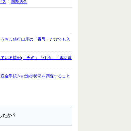
ビス
国際送金
ゆうちょ銀行口座の「番号」だけでも入
ている情報(「氏名」「住所」「電話番
、送金手続きの進捗状況を調査すること
したか？