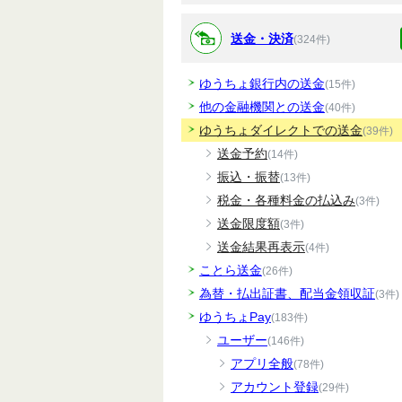
送金・決済
(324件)
ゆうちょ銀行内の送金
(15件)
他の金融機関との送金
(40件)
ゆうちょダイレクトでの送金
(39件)
送金予約
(14件)
振込・振替
(13件)
税金・各種料金の払込み
(3件)
送金限度額
(3件)
送金結果再表示
(4件)
ことら送金
(26件)
為替・払出証書、配当金領収証
(3件)
ゆうちょPay
(183件)
ユーザー
(146件)
アプリ全般
(78件)
アカウント登録
(29件)