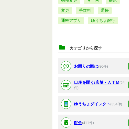
機種変更
ＡＴＭ
振込
変更
手数料
通帳
通帳アプリ
ゆうちょ銀行
カテゴリから探す
お困りの際は
(80件)
口座を開く/店舗・ＡＴＭ
(54
件)
ゆうちょダイレクト
(354件)
貯金
(411件)