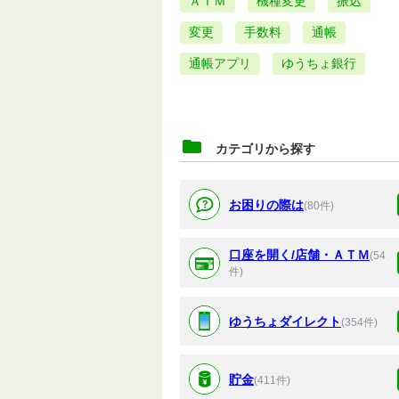
ＡＴＭ
機種変更
振込
変更
手数料
通帳
通帳アプリ
ゆうちょ銀行
カテゴリから探す
お困りの際は
(80件)
口座を開く/店舗・ＡＴＭ
(54
件)
ゆうちょダイレクト
(354件)
貯金
(411件)