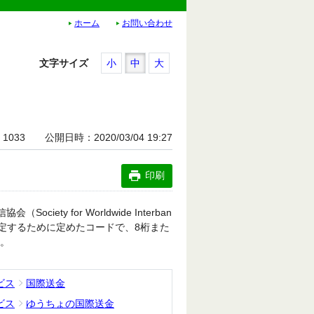
ホーム
お問い合わせ
文字サイズ
小
中
大
1033
公開日時
2020/03/04 19:27
印刷
ety for Worldwide Interban
界の銀行を特定するために定めたコードで、8桁また
す。
ビス
国際送金
ビス
ゆうちょの国際送金