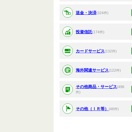
送金・決済
(324件)
投資信託
(174件)
カードサービス
(132件)
海外関連サービス
(122件)
その他商品・サービス
(496
件)
その他（ＩＲ等）
(46件)