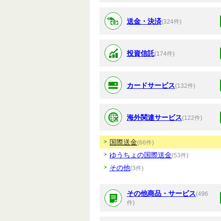
送金・決済
(324件)
投資信託
(174件)
カードサービス
(132件)
海外関連サービス
(122件)
国際送金
(66件)
ゆうちょの国際送金
(53件)
その他
(3件)
その他商品・サービス
(496
件)