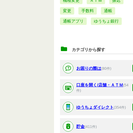
機種変更
ＡＴＭ
振込
変更
手数料
通帳
通帳アプリ
ゆうちょ銀行
カテゴリから探す
お困りの際は
(80件)
口座を開く/店舗・ＡＴＭ
(54
件)
ゆうちょダイレクト
(354件)
貯金
(411件)