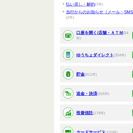
払い戻し・解約
(7件)
当行からのお知らせ（メール・SM
(2件)
口座を開く/店舗・ＡＴＭ
(54
件)
ゆうちょダイレクト
(354件)
貯金
(411件)
送金・決済
(324件)
投資信託
(174件)
カードサービス
(132件)