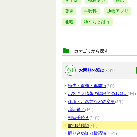
ＡＴＭ
機種変更
振込
変更
手数料
通帳アプリ
通帳
ゆうちょ銀行
カテゴリから探す
お困りの際は
(80件)
紛失・盗難・再発行
(6件)
お客さま情報の提出等のお願い
(4件)
住所・お名前などの変更
(8件)
暗証番号
(4件)
相続手続き
(24件)
取引時確認
(8件)
振り込め詐欺救済法
(14件)