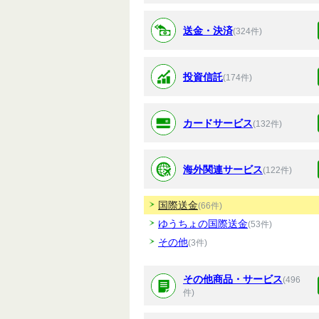
送金・決済
(324件)
投資信託
(174件)
カードサービス
(132件)
海外関連サービス
(122件)
国際送金
(66件)
ゆうちょの国際送金
(53件)
その他
(3件)
その他商品・サービス
(496
件)