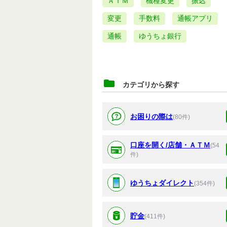
ＡＴＭ
機種変更
振込
変更
手数料
通帳アプリ
通帳
ゆうちょ銀行
カテゴリから探す
お困りの際は
(80件)
口座を開く/店舗・ＡＴＭ
(54
件)
ゆうちょダイレクト
(354件)
貯金
(411件)