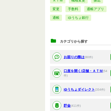
ＡＴＭ
機種変更
振込
変更
手数料
通帳アプリ
通帳
ゆうちょ銀行
カテゴリから探す
お困りの際は
(80件)
口座を開く/店舗・ＡＴＭ
(54
件)
ゆうちょダイレクト
(354件)
貯金
(411件)