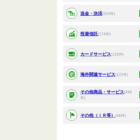
送金・決済
(324件)
投資信託
(174件)
カードサービス
(132件)
海外関連サービス
(122件)
その他商品・サービス
(496
件)
その他（ＩＲ等）
(46件)