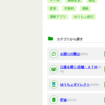
ＡＴＭ
機種変更
振込
変更
手数料
通帳
通帳アプリ
ゆうちょ銀行
カテゴリから探す
お困りの際は
(80件)
口座を開く/店舗・ＡＴＭ
(54
件)
ゆうちょダイレクト
(354件)
貯金
(411件)