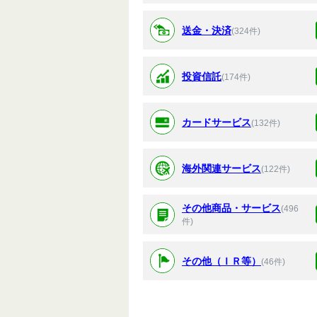
送金・決済
(324件)
投資信託
(174件)
カードサービス
(132件)
海外関連サービス
(122件)
その他商品・サービス
(496
件)
その他（ＩＲ等）
(46件)