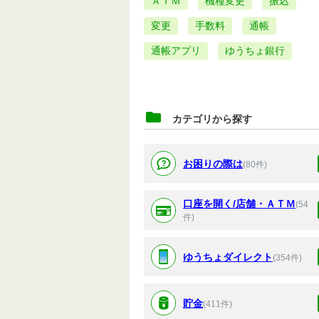
ＡＴＭ
機種変更
振込
変更
手数料
通帳
通帳アプリ
ゆうちょ銀行
カテゴリから探す
お困りの際は
(80件)
口座を開く/店舗・ＡＴＭ
(54
件)
ゆうちょダイレクト
(354件)
貯金
(411件)