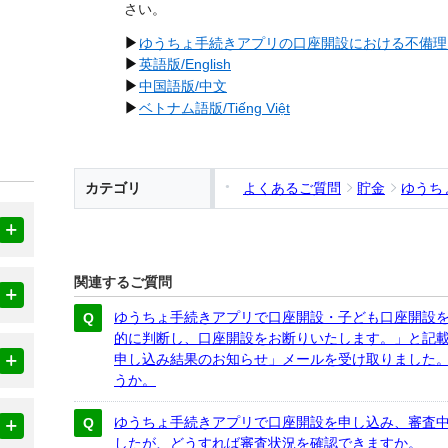
さい。
▶
ゆうちょ手続きアプリの口座開設における不備理
▶
英語版/English
▶
中国語版/中文
▶
ベトナム語版/Tiếng Việt
カテゴリ
よくあるご質問
貯金
ゆうち
関連するご質問
ゆうちょ手続きアプリで口座開設・子ども口座開設
的に判断し、口座開設をお断りいたします。」と記
申し込み結果のお知らせ」メールを受け取りました
うか。
ゆうちょ手続きアプリで口座開設を申し込み、審査
したが、どうすれば審査状況を確認できますか。