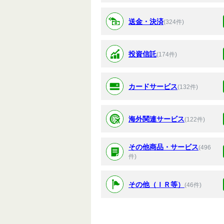
送金・決済
(324件)
投資信託
(174件)
カードサービス
(132件)
海外関連サービス
(122件)
その他商品・サービス
(496
件)
その他（ＩＲ等）
(46件)