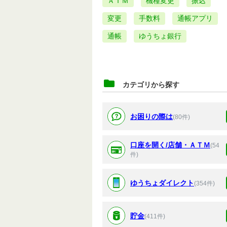
ＡＴＭ
機種変更
振込
変更
手数料
通帳アプリ
通帳
ゆうちょ銀行
カテゴリから探す
お困りの際は
(80件)
口座を開く/店舗・ＡＴＭ
(54
件)
ゆうちょダイレクト
(354件)
貯金
(411件)