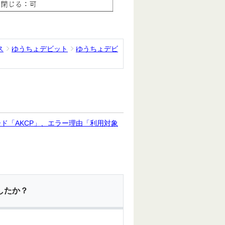
ス
ゆうちょデビット
ゆうちょデビ
ド「AKCP」、エラー理由「利用対象
したか？