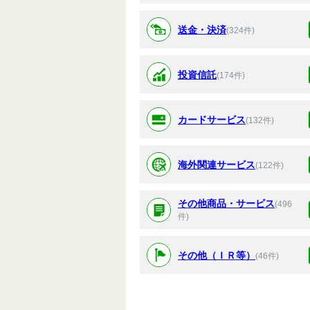
送金・決済
(324件)
投資信託
(174件)
カードサービス
(132件)
海外関連サービス
(122件)
その他商品・サービス
(496
件)
その他（ＩＲ等）
(46件)