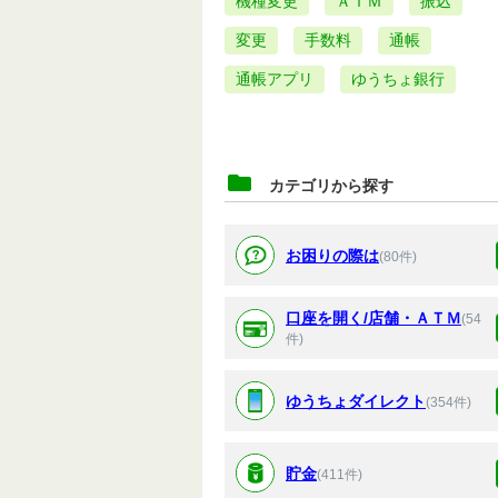
機種変更
ＡＴＭ
振込
変更
手数料
通帳
通帳アプリ
ゆうちょ銀行
カテゴリから探す
お困りの際は
(80件)
口座を開く/店舗・ＡＴＭ
(54
件)
ゆうちょダイレクト
(354件)
貯金
(411件)