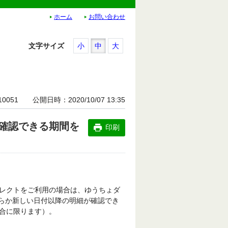
ホーム
お問い合わせ
文字サイズ
小
中
大
10051
公開日時
2020/10/07 13:35
確認できる期間を
印刷
レクトをご利用の場合は、ゆうちょダ
ちらか新しい日付以降の明細が確認でき
合に限ります）。