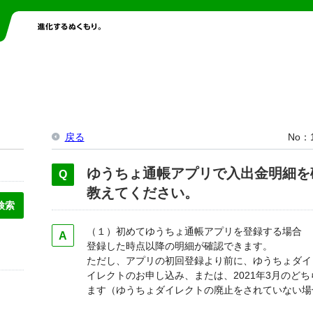
戻る
No
ゆうちょ通帳アプリで入出金明細を
教えてください。
（１）初めてゆうちょ通帳アプリを登録する場合
登録した時点以降の明細が確認できます。
ただし、アプリの初回登録より前に、ゆうちょダイ
イレクトのお申し込み、または、2021年3月のど
ます（ゆうちょダイレクトの廃止をされていない場