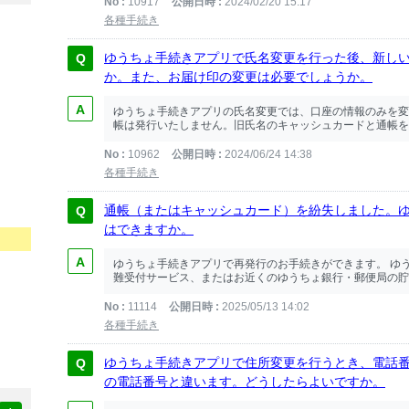
No
10917
公開日時
2024/02/20 15:17
各種手続き
ゆうちょ手続きアプリで氏名変更を行った後、新し
か。また、お届け印の変更は必要でしょうか。
ゆうちょ手続きアプリの氏名変更では、口座の情報のみを変
帳は発行いたしません。旧氏名のキャッシュカードと通帳を、
No
10962
公開日時
2024/06/24 14:38
各種手続き
通帳（またはキャッシュカード）を紛失しました。
はできますか。
ゆうちょ手続きアプリで再発行のお手続きができます。 ゆ
難受付サービス、またはお近くのゆうちょ銀行・郵便局の貯金
No
11114
公開日時
2025/05/13 14:02
各種手続き
ゆうちょ手続きアプリで住所変更を行うとき、電話
の電話番号と違います。どうしたらよいですか。