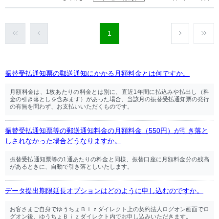
1
振替受払通知票の郵送通知にかかる月額料金とは何ですか。
月額料金は、1枚あたりの料金とは別に、直近1年間に払込みや払出し（料
金の引き落としを含みます）があった場合、当該月の振替受払通知票の発行
の有無を問わず、お支払いいただくものです。
振替受払通知票等の郵送通知料金の月額料金（550円）が引き落と
しされなかった場合どうなりますか。
振替受払通知票等の1通あたりの料金と同様、振替口座に月額料金分の残高
があるときに、自動で引き落としいたします。
データ提出期限延長オプションはどのように申し込むのですか。
お客さまご自身でゆうちょＢｉｚダイレクト上の契約法人ログオン画面でロ
グオン後、ゆうちょＢｉｚダイレクト内でお申し込みいただきます。