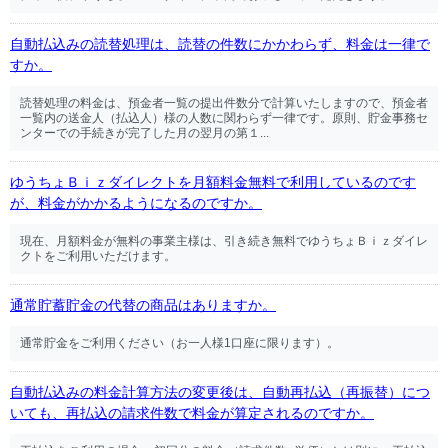
自動払込みの読替処理は、読替の件数にかかわらず、料金は一律で
すか。
読替処理の料金は、預金者一覧の提出件数分で計算いたしますので、預金者
一覧内の送金人（払込人）様の人数に関わらず一律です。原則、貯金事務セ
ンターでの手続きが完了した月の翌月の第１...
ゆうちょＢｉｚダイレクトを月額料金無料で利用しているのです
が、料金がかかるようになるのですか。
現在、月額料金が無料の事業主様は、引き続き無料でゆうちょＢｉｚダイレ
クトをご利用いただけます。
通常貯蓄貯金の代替の商品はありますか。
通常貯金をご利用ください（お一人様1口座に限ります）。
自動払込みの料金計算方法の変更後は、自動再払込（再振替）につ
いても、再払込の請求件数で料金が算定されるのですか。