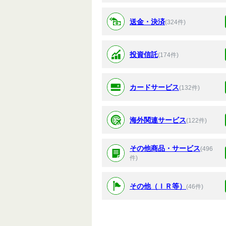
送金・決済
(324件)
投資信託
(174件)
カードサービス
(132件)
海外関連サービス
(122件)
その他商品・サービス
(496
件)
その他（ＩＲ等）
(46件)