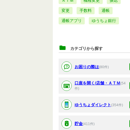
ＡＴＭ
機種変更
振込
変更
手数料
通帳
通帳アプリ
ゆうちょ銀行
カテゴリから探す
お困りの際は
(80件)
口座を開く/店舗・ＡＴＭ
(54
件)
ゆうちょダイレクト
(354件)
貯金
(411件)