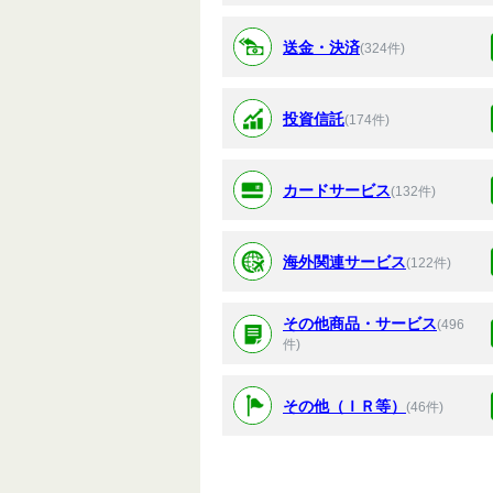
送金・決済
(324件)
投資信託
(174件)
カードサービス
(132件)
海外関連サービス
(122件)
その他商品・サービス
(496
件)
その他（ＩＲ等）
(46件)