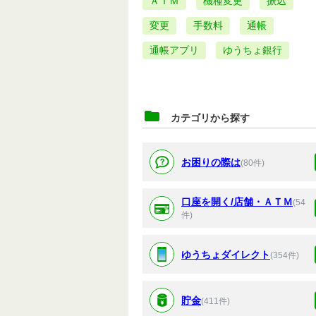
ＡＴＭ
機種変更
振込
変更
手数料
通帳
通帳アプリ
ゆうちょ銀行
カテゴリから探す
お困りの際は
(80件)
口座を開く/店舗・ＡＴＭ
(54
件)
ゆうちょダイレクト
(354件)
貯金
(411件)