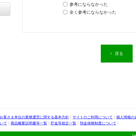
参考にならなかった
全く参考にならなかった
戻る
お客さま本位の業務運営に関する基本方針
サイトのご利用について
個人情報の
行
いて
商品概要説明書等一覧
貯金等規定一覧
預金保険制度について