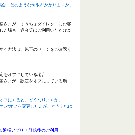
た場合、どのような制限がかかりますか。
客さまが、ゆうちょダイレクトにお客
した場合、送金等はご利用いただけま
する方法は、以下のページをご確認く
定をオフにしている場合
客さまが、設定をオフにしている場
オフにすると、どうなりますか。
オン/オフを変更したいが、どうすれば
ょ通帳アプリ
登録後のご利用