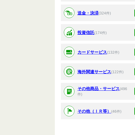
送金・決済
(324件)
投資信託
(174件)
カードサービス
(132件)
海外関連サービス
(122件)
その他商品・サービス
(496
件)
その他（ＩＲ等）
(46件)