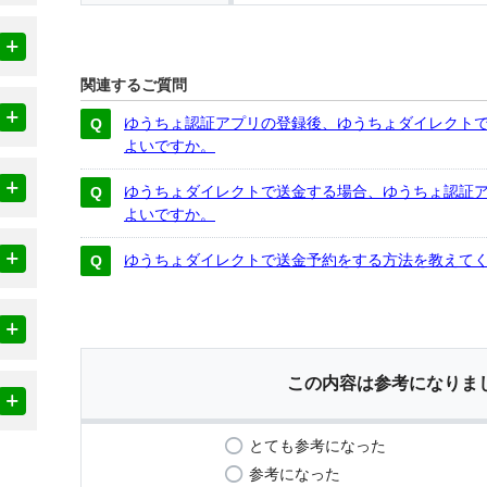
関連するご質問
ゆうちょ認証アプリの登録後、ゆうちょダイレクト
よいですか。
ゆうちょダイレクトで送金する場合、ゆうちょ認証
よいですか。
ゆうちょダイレクトで送金予約をする方法を教えて
この内容は参考になりま
とても参考になった
参考になった