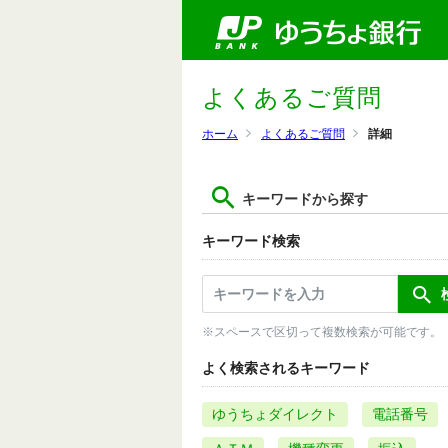
よくあるご質問
ホーム
よくあるご質問
詳細
キーワードから探す
キーワード検索
※スペースで区切って複数検索が可能です。
よく検索されるキーワード
ゆうちょダイレクト
電話番号