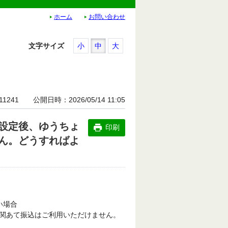
ホーム
お問い合わせ
文字サイズ
小
中
大
11241
公開日時
2026/05/14 11:05
設定後、ゆうちょ
印刷
ん。どうすればよ
い場合
関あて振込はご利用いただけません。