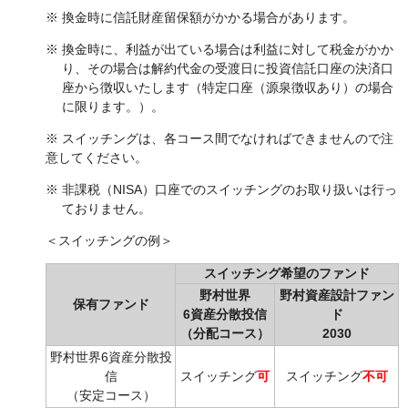
※ 換金時に信託財産留保額がかかる場合があります。
※ 換金時に、利益が出ている場合は利益に対して税金がかか
り、その場合は解約代金の受渡日に投資信託口座の決済口
座から徴収いたします（特定口座（源泉徴収あり）の場合
に限ります。）。
※ スイッチングは、各コース間でなければできませんので注
意してください。
※ 非課税（NISA）口座でのスイッチングのお取り扱いは行っ
ておりません。
＜スイッチングの例＞
スイッチング希望のファンド
野村世界
野村資産設計ファン
保有ファンド
6資産分散投信
ド
（分配コース）
2030
野村世界6資産分散投
信
スイッチング
可
スイッチング
不可
（安定コース）