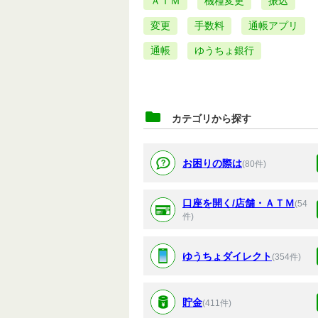
ＡＴＭ
機種変更
振込
変更
手数料
通帳アプリ
通帳
ゆうちょ銀行
カテゴリから探す
お困りの際は
(80件)
口座を開く/店舗・ＡＴＭ
(54
件)
ゆうちょダイレクト
(354件)
貯金
(411件)