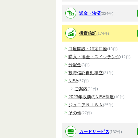
送金・決済
(324件)
投資信託
(174件)
口座開設・特定口座
(13件)
購入・換金・スイッチング
(12件)
分配金
(8件)
投資信託自動積立
(21件)
NISA
(57件)
ご案内
(11件)
2023年以前のNISA制度
(10件)
ジュニアＮＩＳＡ
(25件)
その他
(27件)
カードサービス
(132件)