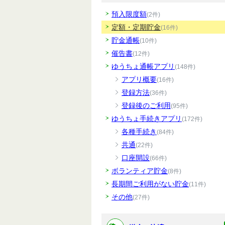
預入限度額
(2件)
定額・定期貯金
(16件)
貯金通帳
(10件)
催告書
(12件)
ゆうちょ通帳アプリ
(148件)
アプリ概要
(16件)
登録方法
(36件)
登録後のご利用
(95件)
ゆうちょ手続きアプリ
(172件)
各種手続き
(84件)
共通
(22件)
口座開設
(66件)
ボランティア貯金
(8件)
長期間ご利用がない貯金
(11件)
その他
(27件)