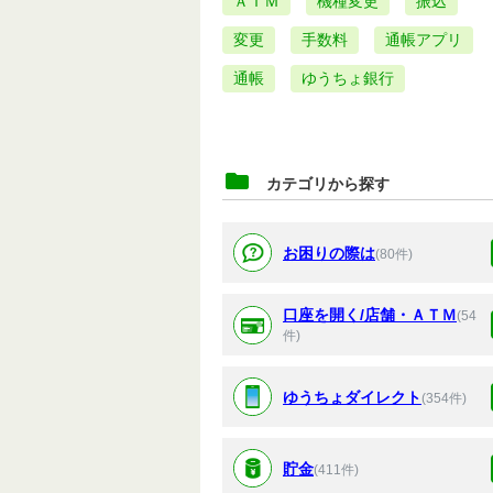
ＡＴＭ
機種変更
振込
変更
手数料
通帳アプリ
通帳
ゆうちょ銀行
カテゴリから探す
お困りの際は
(80件)
口座を開く/店舗・ＡＴＭ
(54
件)
ゆうちょダイレクト
(354件)
貯金
(411件)