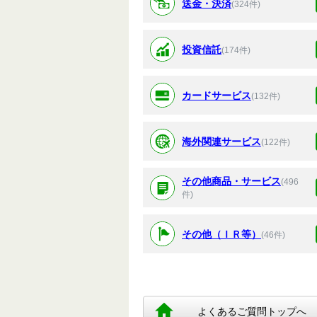
送金・決済
(324件)
投資信託
(174件)
カードサービス
(132件)
海外関連サービス
(122件)
その他商品・サービス
(496
件)
その他（ＩＲ等）
(46件)
よくあるご質問トップへ