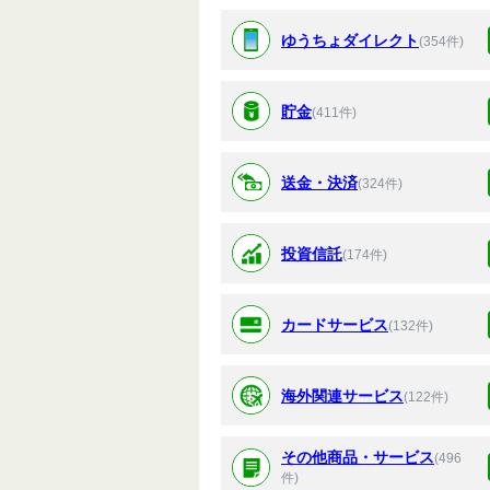
ゆうちょダイレクト
(354件)
貯金
(411件)
送金・決済
(324件)
投資信託
(174件)
カードサービス
(132件)
海外関連サービス
(122件)
その他商品・サービス
(496
件)