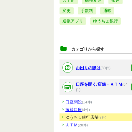
ＡＴＭ
機種変更
振込
変更
手数料
通帳
通帳アプリ
ゆうちょ銀行
カテゴリから探す
お困りの際は
(80件)
口座を開く/店舗・ＡＴＭ
(54
件)
口座開設
(14件)
振替口座
(4件)
ゆうちょ銀行店舗
(7件)
ＡＴＭ
(28件)