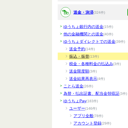
送金・決済
(324件)
ゆうちょ銀行内の送金
(15件)
他の金融機関との送金
(40件)
ゆうちょダイレクトでの送金
(39件)
送金予約
(14件)
振込・振替
(13件)
税金・各種料金の払込み
(3件)
送金限度額
(3件)
送金結果再表示
(4件)
ことら送金
(26件)
為替・払出証書、配当金領収証
(3件)
ゆうちょPay
(183件)
ユーザー
(146件)
アプリ全般
(78件)
アカウント登録
(29件)