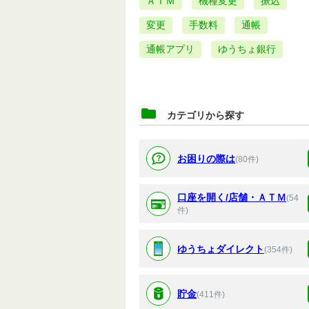
ＡＴＭ
機種変更
振込
変更
手数料
通帳
通帳アプリ
ゆうちょ銀行
カテゴリから探す
お困りの際は
(80件)
口座を開く/店舗・ＡＴＭ
(54
件)
ゆうちょダイレクト
(354件)
貯金
(411件)