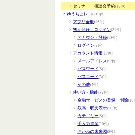
セミナー・相談会予約
(13件)
ゆうちょレコ
(210件)
アプリ全般
(15件)
初期登録・ログイン
(21件)
アカウント登録
(13件)
ログイン
(8件)
アカウント情報
(17件)
メールアドレス
(5件)
パスワード
(5件)
パスコード
(3件)
その他
(4件)
使い方・機能
(79件)
金融サービスの登録・削除
(18
残高・収支表示
(30件)
カテゴリー
(5件)
手入力資産
(10件)
おかねの未来図
(8件)