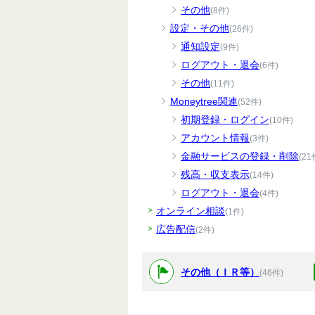
その他
(8件)
設定・その他
(26件)
通知設定
(9件)
ログアウト・退会
(6件)
その他
(11件)
Moneytree関連
(52件)
初期登録・ログイン
(10件)
アカウント情報
(3件)
金融サービスの登録・削除
(21
残高・収支表示
(14件)
ログアウト・退会
(4件)
オンライン相談
(1件)
広告配信
(2件)
その他（ＩＲ等）
(46件)