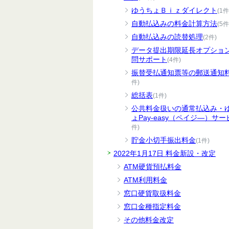
ゆうちょＢｉｚダイレクト
(1件
自動払込みの料金計算方法
(5件
自動払込みの読替処理
(2件)
データ提出期限延長オプショ
問サポート
(4件)
振替受払通知票等の郵送通知
件)
総括表
(1件)
公共料金扱いの通常払込み・
ょPay-easy（ペイジ―）サー
件)
貯金小切手振出料金
(1件)
2022年1月17日 料金新設・改定
ATM硬貨預払料金
ATM利用料金
窓口硬貨取扱料金
窓口金種指定料金
その他料金改定