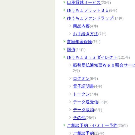
口座貸越サービス
(23件)
ゆうちょフラット３５
(9件)
ゆうちょファンドラップ
(14件)
商品内容
(4件)
お手続き方法
(7件)
変額年金保険
(7件)
国債
(54件)
ゆうちょＢｉｚダイレクト
(121件)
振替受払通知票Ｗｅｂ照会サー
2件)
ログオン
(6件)
電子証明書
(4件)
トークン
(7件)
データ送受信
(36件)
データ取消
(8件)
その他
(28件)
ご相談予約・セミナー予約
(25件)
ご相談予約
(12件)