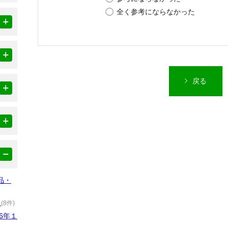
全く参考にならなかった
戻る
品・
）
(8件)
6年１