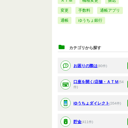
ＡＴＭ
機種変更
振込
変更
手数料
通帳アプリ
通帳
ゆうちょ銀行
カテゴリから探す
お困りの際は
(80件)
口座を開く/店舗・ＡＴＭ
(54
件)
ゆうちょダイレクト
(354件)
貯金
(411件)