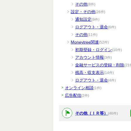
その他
(8件)
設定・その他
(26件)
通知設定
(9件)
ログアウト・退会
(6件)
その他
(11件)
Moneytree関連
(52件)
初期登録・ログイン
(10件)
アカウント情報
(3件)
金融サービスの登録・削除
(21
残高・収支表示
(14件)
ログアウト・退会
(4件)
オンライン相談
(1件)
広告配信
(2件)
その他（ＩＲ等）
(46件)