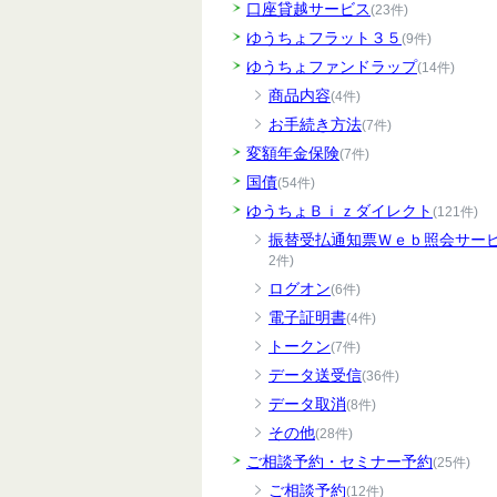
口座貸越サービス
(23件)
ゆうちょフラット３５
(9件)
ゆうちょファンドラップ
(14件)
商品内容
(4件)
お手続き方法
(7件)
変額年金保険
(7件)
国債
(54件)
ゆうちょＢｉｚダイレクト
(121件)
振替受払通知票Ｗｅｂ照会サー
2件)
ログオン
(6件)
電子証明書
(4件)
トークン
(7件)
データ送受信
(36件)
データ取消
(8件)
その他
(28件)
ご相談予約・セミナー予約
(25件)
ご相談予約
(12件)