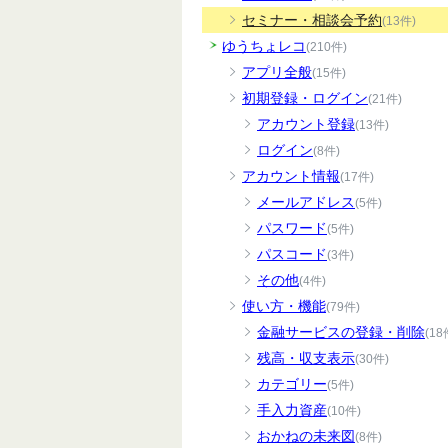
セミナー・相談会予約
(13件)
ゆうちょレコ
(210件)
アプリ全般
(15件)
初期登録・ログイン
(21件)
アカウント登録
(13件)
ログイン
(8件)
アカウント情報
(17件)
メールアドレス
(5件)
パスワード
(5件)
パスコード
(3件)
その他
(4件)
使い方・機能
(79件)
金融サービスの登録・削除
(18
残高・収支表示
(30件)
カテゴリー
(5件)
手入力資産
(10件)
おかねの未来図
(8件)