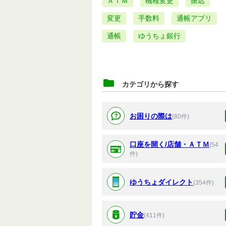
ＡＴＭ
機種変更
振込
変更
手数料
通帳アプリ
通帳
ゆうちょ銀行
カテゴリから探す
お困りの際は
(80件)
口座を開く/店舗・ＡＴＭ
(54
件)
ゆうちょダイレクト
(354件)
貯金
(411件)