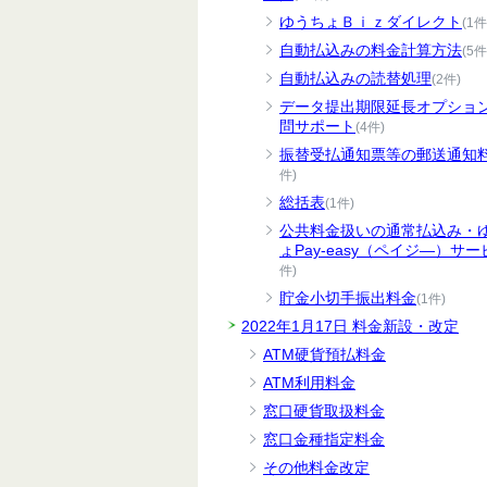
ゆうちょＢｉｚダイレクト
(1件
自動払込みの料金計算方法
(5件
自動払込みの読替処理
(2件)
データ提出期限延長オプショ
問サポート
(4件)
振替受払通知票等の郵送通知
件)
総括表
(1件)
公共料金扱いの通常払込み・
ょPay-easy（ペイジ―）サー
件)
貯金小切手振出料金
(1件)
2022年1月17日 料金新設・改定
ATM硬貨預払料金
ATM利用料金
窓口硬貨取扱料金
窓口金種指定料金
その他料金改定