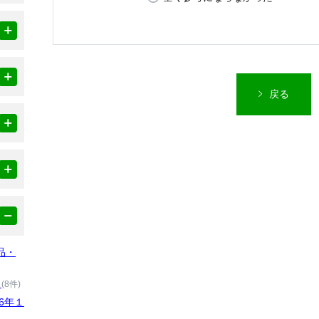
戻る
品・
）
(8件)
6年１