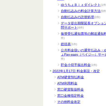
ゆうちょＢｉｚダイレクト
(1件
自動払込みの料金計算方法
(5件
自動払込みの読替処理
(2件)
データ提出期限延長オプショ
問サポート
(4件)
振替受払通知票等の郵送通知
件)
総括表
(1件)
公共料金扱いの通常払込み・
ょPay-easy（ペイジ―）サー
件)
貯金小切手振出料金
(1件)
2022年1月17日 料金新設・改定
ATM硬貨預払料金
ATM利用料金
窓口硬貨取扱料金
窓口金種指定料金
その他料金改定