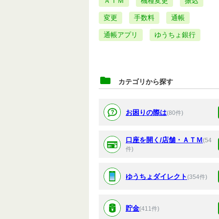
ＡＴＭ
機種変更
振込
変更
手数料
通帳
通帳アプリ
ゆうちょ銀行
カテゴリから探す
お困りの際は
(80件)
口座を開く/店舗・ＡＴＭ
(54
件)
ゆうちょダイレクト
(354件)
貯金
(411件)