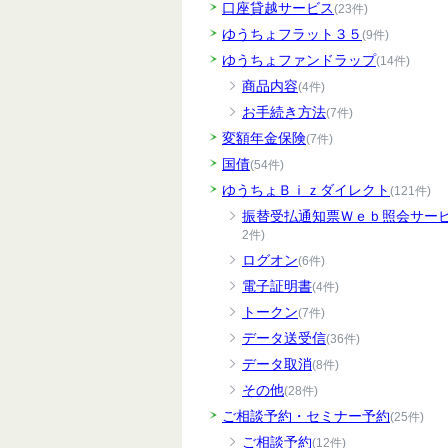
口座貸越サービス
(23件)
ゆうちょフラット３５
(9件)
ゆうちょファンドラップ
(14件)
商品内容
(4件)
お手続き方法
(7件)
変額年金保険
(7件)
国債
(54件)
ゆうちょＢｉｚダイレクト
(121件)
振替受払通知票Ｗｅｂ照会サー
2件)
ログオン
(6件)
電子証明書
(4件)
トークン
(7件)
データ送受信
(36件)
データ取消
(8件)
その他
(28件)
ご相談予約・セミナー予約
(25件)
ご相談予約
(12件)