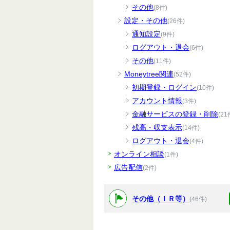
その他
(8件)
設定・その他
(26件)
通知設定
(9件)
ログアウト・退会
(6件)
その他
(11件)
Moneytree関連
(52件)
初期登録・ログイン
(10件)
アカウント情報
(3件)
金融サービスの登録・削除
(21
残高・収支表示
(14件)
ログアウト・退会
(4件)
オンライン相談
(1件)
広告配信
(2件)
その他（ＩＲ等）
(46件)