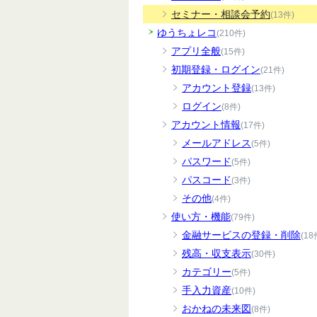
セミナー・相談会予約
(13件)
ゆうちょレコ
(210件)
アプリ全般
(15件)
初期登録・ログイン
(21件)
アカウント登録
(13件)
ログイン
(8件)
アカウント情報
(17件)
メールアドレス
(5件)
パスワード
(5件)
パスコード
(3件)
その他
(4件)
使い方・機能
(79件)
金融サービスの登録・削除
(18
残高・収支表示
(30件)
カテゴリー
(5件)
手入力資産
(10件)
おかねの未来図
(8件)