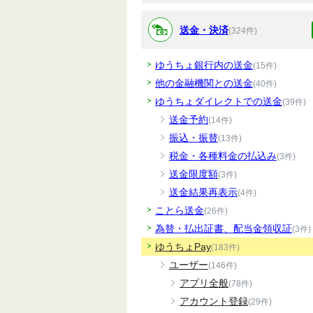
送金・決済
(324件)
ゆうちょ銀行内の送金
(15件)
他の金融機関との送金
(40件)
ゆうちょダイレクトでの送金
(39件)
送金予約
(14件)
振込・振替
(13件)
税金・各種料金の払込み
(3件)
送金限度額
(3件)
送金結果再表示
(4件)
ことら送金
(26件)
為替・払出証書、配当金領収証
(3件)
ゆうちょPay
(183件)
ユーザー
(146件)
アプリ全般
(78件)
アカウント登録
(29件)