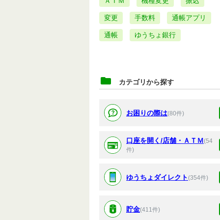
ＡＴＭ
機種変更
振込
変更
手数料
通帳アプリ
通帳
ゆうちょ銀行
カテゴリから探す
お困りの際は
(80件)
口座を開く/店舗・ＡＴＭ
(54
件)
ゆうちょダイレクト
(354件)
貯金
(411件)