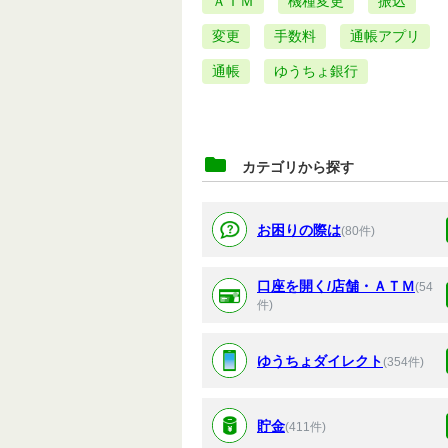
ＡＴＭ
機種変更
振込
変更
手数料
通帳アプリ
通帳
ゆうちょ銀行
カテゴリから探す
お困りの際は
(80件)
口座を開く/店舗・ＡＴＭ
(54
件)
ゆうちょダイレクト
(354件)
貯金
(411件)