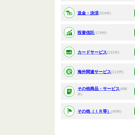
送金・決済
(324件)
投資信託
(174件)
カードサービス
(132件)
海外関連サービス
(122件)
その他商品・サービス
(496
件)
その他（ＩＲ等）
(46件)