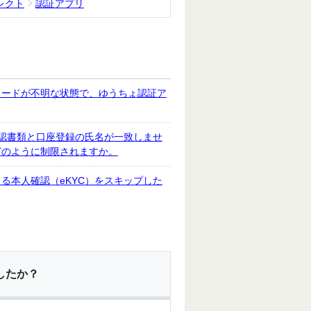
レクト
認証アプリ
ワードが不明な状態で、ゆうちょ認証ア
確認書類と口座登録の氏名が一致しませ
どのように制限されますか。
る本人確認（eKYC）をスキップした
したか？