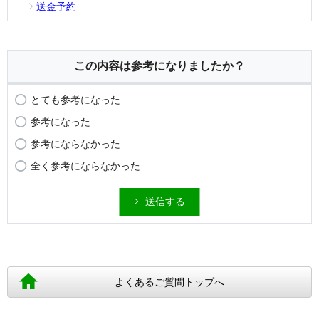
送金予約
この内容は参考になりましたか？
とても参考になった
参考になった
参考にならなかった
全く参考にならなかった
送信する
よくあるご質問トップへ