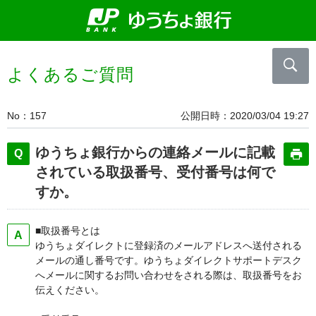
よくあるご質問
No
157
公開日時
2020/03/04 19:27
ゆうちょ銀行からの連絡メールに記載
されている取扱番号、受付番号は何で
すか。
■取扱番号とは
ゆうちょダイレクトに登録済のメールアドレスへ送付される
メールの通し番号です。ゆうちょダイレクトサポートデスク
へメールに関するお問い合わせをされる際は、取扱番号をお
伝えください。