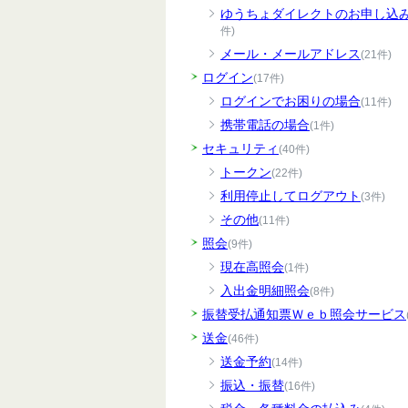
ゆうちょダイレクトのお申し込
件)
メール・メールアドレス
(21件)
ログイン
(17件)
ログインでお困りの場合
(11件)
携帯電話の場合
(1件)
セキュリティ
(40件)
トークン
(22件)
利用停止してログアウト
(3件)
その他
(11件)
照会
(9件)
現在高照会
(1件)
入出金明細照会
(8件)
振替受払通知票Ｗｅｂ照会サービス
送金
(46件)
送金予約
(14件)
振込・振替
(16件)