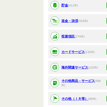
貯金
(411件)
送金・決済
(324件)
投資信託
(174件)
カードサービス
(132件)
海外関連サービス
(122件)
その他商品・サービス
(496
件)
その他（ＩＲ等）
(46件)