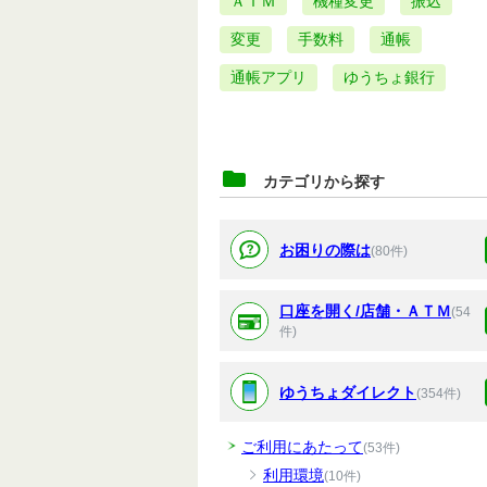
ＡＴＭ
機種変更
振込
変更
手数料
通帳
通帳アプリ
ゆうちょ銀行
カテゴリから探す
お困りの際は
(80件)
口座を開く/店舗・ＡＴＭ
(54
件)
ゆうちょダイレクト
(354件)
ご利用にあたって
(53件)
利用環境
(10件)