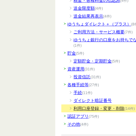
税金・各種料金の払込み
(4件)
送金限度額
(4件)
送金結果再表示
(4件)
ゆうちょダイレクト＋（プラス）
(8
ご利用方法・サービス概要
(7件)
ゆうちょ銀行の口座をお持ちで
(1件)
貯金
(5件)
定額貯金・定期貯金
(5件)
資産運用
(31件)
投資信託
(31件)
各種手続等
(27件)
手続
(11件)
ダイレクト暗証番号
利用口座登録・変更・削除
(14件)
認証アプリ
(75件)
その他
(4件)