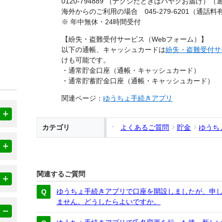
0120-794889 （ナクシたときはハヤクお届け）
海外からのご利用の場合 045-279-6201（通話料
※ 年中無休・24時間受付
【紛失・盗難受付サービス（Webフォーム）】
以下の通帳、キャッシュカードは
紛失・盗難受付サ
けも可能です。
・通常貯金口座（通帳・キャッシュカード）
・通常貯蓄貯金口座（通帳・キャッシュカード）
関連ページ：
ゆうちょ手続きアプリ
カテゴリ
よくあるご質問
貯金
ゆうち
関連するご質問
ゆうちょ手続きアプリで口座を開設しましたが、申
ません。どうしたらよいですか。