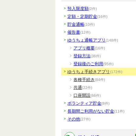
預入限度額
(2件)
定額・定期貯金
(16件)
貯金通帳
(10件)
催告書
(12件)
ゆうちょ通帳アプリ
(148件)
アプリ概要
(16件)
登録方法
(36件)
登録後のご利用
(95件)
ゆうちょ手続きアプリ
(172件)
各種手続き
(84件)
共通
(22件)
口座開設
(66件)
ボランティア貯金
(8件)
長期間ご利用がない貯金
(11件)
その他
(27件)