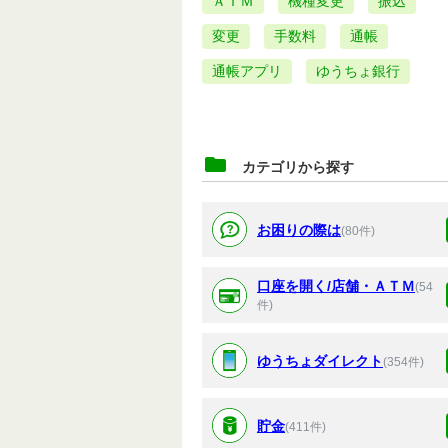
ＡＴＭ
機種変更
振込
変更
手数料
通帳
通帳アプリ
ゆうちょ銀行
カテゴリから探す
お困りの際は
(80件)
口座を開く/店舗・ＡＴＭ
(54
件)
ゆうちょダイレクト
(354件)
貯金
(411件)