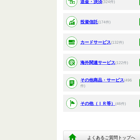
送金・決済
(324件)
投資信託
(174件)
カードサービス
(132件)
海外関連サービス
(122件)
その他商品・サービス
(496
件)
その他（ＩＲ等）
(46件)
よくあるご質問トップへ