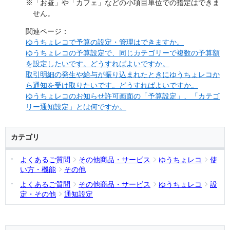
※「お昼」や「カフェ」などの小項目単位での指定はできま
せん。
関連ページ：
ゆうちょレコで予算の設定・管理はできますか。
ゆうちょレコの予算設定で、同じカテゴリーで複数の予算額
を設定したいです。どうすればよいですか。
取引明細の発生や給与が振り込まれたときにゆうちょレコか
ら通知を受け取りたいです。どうすればよいですか。
ゆうちょレコのお知らせ許可画面の「予算設定」、「カテゴ
リー通知設定」とは何ですか。
カテゴリ
よくあるご質問
その他商品・サービス
ゆうちょレコ
使
い方・機能
その他
よくあるご質問
その他商品・サービス
ゆうちょレコ
設
定・その他
通知設定