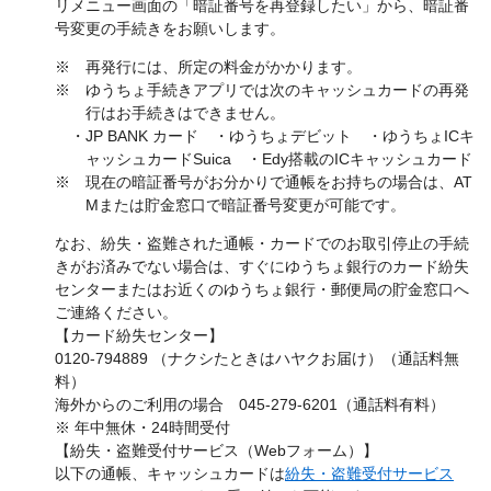
リメニュー画面の「暗証番号を再登録したい」から、暗証番
号変更の手続きをお願いします。
※ 再発行には、所定の料金がかかります。
※ ゆうちょ手続きアプリでは次のキャッシュカードの再発
行はお手続きはできません。
・JP BANK カード ・ゆうちょデビット ・ゆうちょICキ
ャッシュカードSuica ・Edy搭載のICキャッシュカード
※ 現在の暗証番号がお分かりで通帳をお持ちの場合は、AT
Mまたは貯金窓口で暗証番号変更が可能です。
なお、紛失・盗難された通帳・カードでのお取引停止の手続
きがお済みでない場合は、すぐにゆうちょ銀行のカード紛失
センターまたはお近くのゆうちょ銀行・郵便局の貯金窓口へ
ご連絡ください。
【カード紛失センター】
0120-794889 （ナクシたときはハヤクお届け）（通話料無
料）
海外からのご利用の場合 045-279-6201（通話料有料）
※ 年中無休・24時間受付
【紛失・盗難受付サービス（Webフォーム）】
以下の通帳、キャッシュカードは
紛失・盗難受付サービス